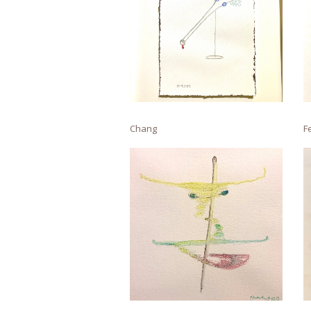
Chang
F