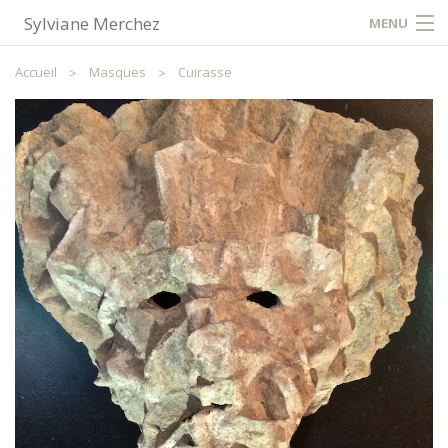
Sylviane Merchez
MENU
Accueil
Accueil
Masques
Cuirasse
Contact / Plan
Partager
FR
NL
EN