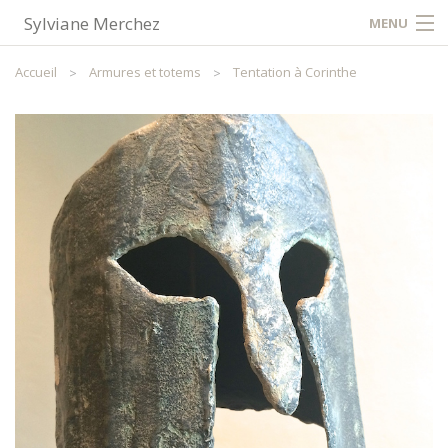
Sylviane Merchez
MENU
Accueil
Accueil
Armures et totems
Tentation à Corinthe
Contact / Plan
Partager
FR
NL
EN