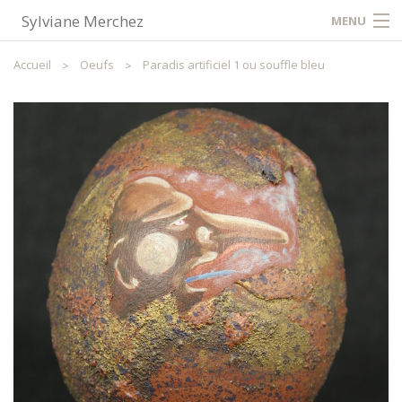
Sylviane Merchez
MENU
Accueil
Accueil
Oeufs
Paradis artificiel 1 ou souffle bleu
Contact / Plan
Partager
FR
NL
EN