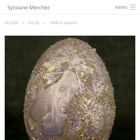
Sylviane Merchez
MENU
Accueil
Accueil
Oeufs
Ombre mauve
Contact / Plan
Partager
FR
NL
EN