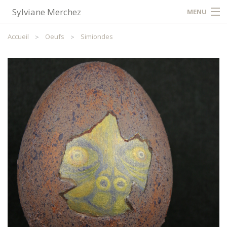
Sylviane Merchez
MENU
Accueil
Accueil
Oeufs
Simiondes
Contact / Plan
Partager
FR
NL
EN